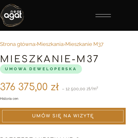
Otwórz menu
Strona główna
›
Mieszkania
›
Mieszkanie M37
MIESZKANIE-M37
UMOWA DEWELOPERSKA
376 375,00 zł
– 12 500,00 zł/m²
Historia cen
UMÓW SIĘ NA WIZYTĘ