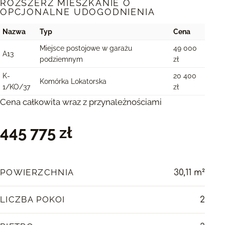
ROZSZERZ MIESZKANIE O
OPCJONALNE UDOGODNIENIA
Nazwa
Typ
Cena
Miejsce postojowe w garażu
49 000
A13
podziemnym
zł
K-
20 400
Komórka Lokatorska
1/KO/37
zł
Cena całkowita wraz z przynależnościami
445 775 zł
POWIERZCHNIA
30,11 m²
LICZBA POKOI
2