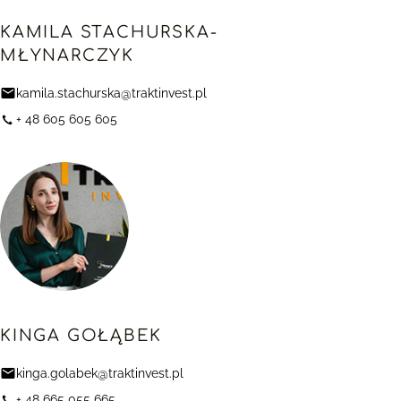
KAMILA STACHURSKA-
MŁYNARCZYK
kamila.stachurska@traktinvest.pl
+ 48 605 605 605
KINGA GOŁĄBEK
kinga.golabek@traktinvest.pl
+ 48 665 055 665