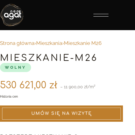
Otwórz menu
Strona główna
›
Mieszkania
›
Mieszkanie M26
MIESZKANIE-M26
WOLNY
530 621,00 zł
– 11 900,00 zł/m²
Historia cen
UMÓW SIĘ NA WIZYTĘ